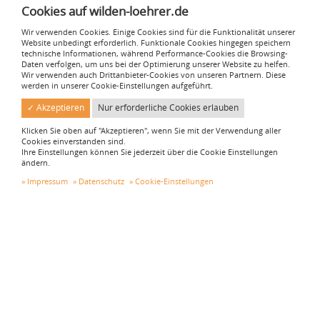
Cookies auf wilden-loehrer.de
Zurück zur Übersicht
Wir verwenden Cookies. Einige Cookies sind für die Funktionalität unserer
Website unbedingt erforderlich. Funktionale Cookies hingegen speichern
technische Informationen, während Performance-Cookies die Browsing-
Daten verfolgen, um uns bei der Optimierung unserer Website zu helfen.
Schreinerei Wilden & Löhrer GmbH
Wir verwenden auch Drittanbieter-Cookies von unseren Partnern. Diese
werden in unserer Cookie-Einstellungen aufgeführt.
Völlesbruchstraße 17
52152 Simmerath
✓ Akzeptieren
Nur erforderliche Cookies erlauben
schreinerei@wilden-loehrer.de
Klicken Sie oben auf "Akzeptieren", wenn Sie mit der Verwendung aller
Cookies einverstanden sind.
+49 2473 / 93 78 151
Ihre Einstellungen können Sie jederzeit über die Cookie Einstellungen
ändern.
Rechtliches
Impressum
Datenschutz
Cookie-Einstellungen
Impressum
Datenschutz
Cookie-Einstellungen
Social Media
Facebook
Instagram
© 2026 Schreinerei Wilden & Löhrer GmbH – Alle Rechte vorbehalten